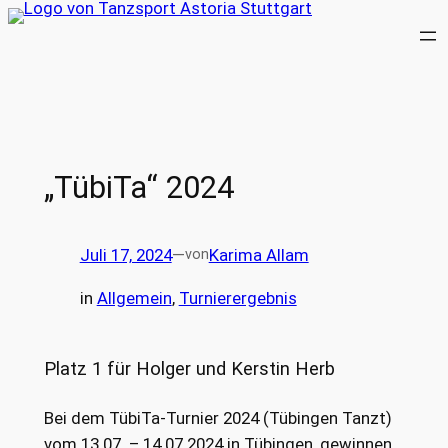
Zum
Inhalt
springen
„TübiTa“ 2024
Juli 17, 2024
—
Karima Allam
von
in
Allgemein
, 
Turnierergebnis
Platz 1 für Holger und Kerstin Herb
Bei dem TübiTa-Turnier 2024 (Tübingen Tanzt)
vom 13.07. – 14.07.2024 in Tübingen, gewinnen