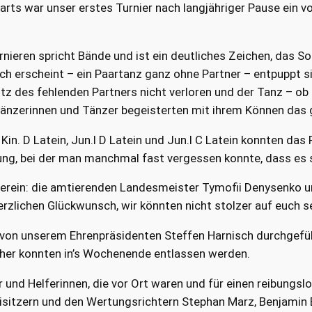
rts war unser erstes Turnier nach langjähriger Pause ein v
rnieren spricht Bände und ist ein deutliches Zeichen, das 
h erscheint – ein Paartanz ganz ohne Partner – entpuppt si
otz des fehlenden Partners nicht verloren und der Tanz – ob
n Tänzerinnen und Tänzer begeisterten mit ihrem Können da
Kin. D Latein, Jun.I D Latein und Jun.I C Latein konnten das
ng, bei der man manchmal fast vergessen konnte, dass es 
 Verein: die amtierenden Landesmeister Tymofii Denysenko u
erzlichen Glückwunsch, wir könnten nicht stolzer auf euch se
n von unserem Ehrenpräsidenten Steffen Harnisch durchgefüh
cher konnten in’s Wochenende entlassen werden.
r und Helferinnen, die vor Ort waren und für einen reibungsl
isitzern und den Wertungsrichtern Stephan Marz, Benjamin E