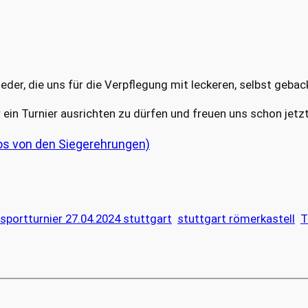
eder, die uns für die Verpflegung mit leckeren, selbst geb
in Turnier ausrichten zu dürfen und freuen uns schon jetzt
tos von den Siegerehrungen)
sportturnier 27.04.2024 stuttgart
stuttgart römerkastell
T