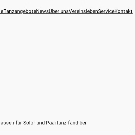
te
Tanzangebote
News
Über uns
Vereinsleben
Service
Kontakt
lassen für Solo- und Paartanz fand bei