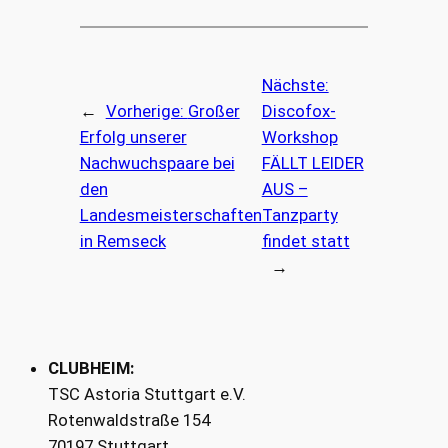
Nächste:
←
Vorherige:
Großer
Discofox-
Erfolg unserer
Workshop
Nachwuchspaare bei
FÄLLT LEIDER
den
AUS –
Landesmeisterschaften
Tanzparty
in Remseck
findet statt
→
CLUBHEIM:
TSC Astoria Stuttgart e.V.
Rotenwaldstraße 154
70197 Stuttgart