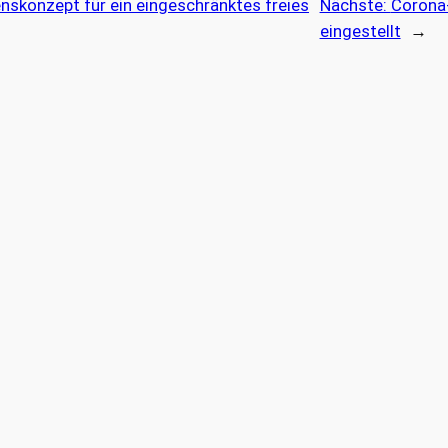
skonzept für ein eingeschränktes freies
Nächste:
Corona
eingestellt
→