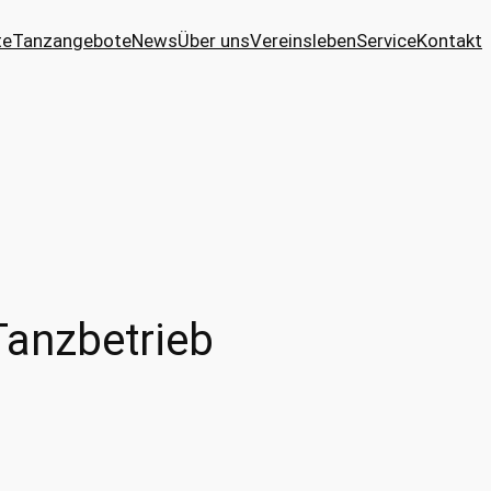
te
Tanzangebote
News
Über uns
Vereinsleben
Service
Kontakt
Tanzbetrieb