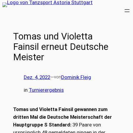
Zum
Inhalt
springen
Tomas und Violetta
Fainsil erneut Deutsche
Meister
Dez. 4, 2022
—
Dominik Fleig
von
in
Turnierergebnis
Tomas und Violetta Fainsil gewannen zum
dritten Mal die Deutsche Meisterschaft der
Hauptgruppe S Standard:
39 Paare von
ursprünglich 48 gemeldeten gingen in der